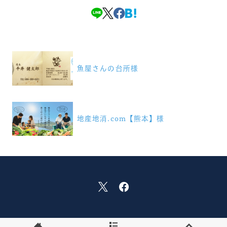
投
稿
魚屋さんの台所様
ナ
ビ
ゲ
地産地消.com【熊本】様
ー
シ
ョ
ン