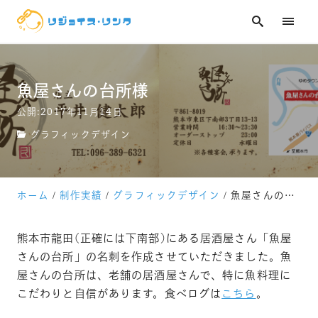
技術ブログ
お問い合わせ
魚屋さんの台所様
公開:2017年11月14日
グラフィックデザイン
ホーム
制作実績
グラフィックデザイン
魚屋さんの台所様
熊本市龍田(正確には下南部)にある居酒屋さん「魚屋
さんの台所」の名刺を作成させていただきました。魚
屋さんの台所は、老舗の居酒屋さんで、特に魚料理に
こだわりと自信があります。食べログは
こちら
。